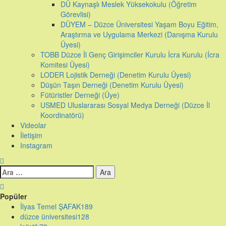
DÜ Kaynaşlı Meslek Yüksekokulu (Öğretim
Görevlisi)
DÜYEM – Düzce Üniversitesi Yaşam Boyu Eğitim,
Araştırma ve Uygulama Merkezi (Danışma Kurulu
Üyesi)
TOBB Düzce İl Genç Girişimciler Kurulu İcra Kurulu (İcra
Komitesi Üyesi)
LODER Lojistik Derneği (Denetim Kurulu Üyesi)
Düşün Taşın Derneği (Denetim Kurulu Üyesi)
Fütüristler Derneği (Üye)
USMED Uluslararası Sosyal Medya Derneği (Düzce İl
Koordinatörü)
Videolar
İletişim
Instagram
Arama:
Popüler
İlyas Temel ŞAFAK
189
düzce üniversitesi
128