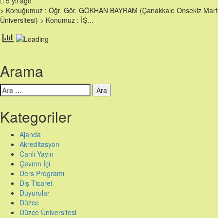
5 yıl ago
> Konuğumuz : Öğr. Gör. GÖKHAN BAYRAM (Çanakkale Onsekiz Mart
Üniversitesi) > Konumuz : İŞ…
Arama
Arama:
Kategoriler
Ajanda
Akreditasyon
Canlı Yayın
Çevrim İçi
Ders Programı
Dış Ticaret
Duyurular
Düzce
Düzce Üniversitesi