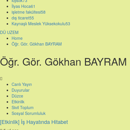
lojistik
73
İlyas Hoca
61
işletme fakültesi
58
dış ticaret
55
Kaynaşlı Meslek Yüksekokulu
53
DÜ UZEM
Home
Öğr. Gör. Gökhan BAYRAM
Öğr. Gör. Gökhan BAYRAM
Canlı Yayın
Duyurular
Düzce
Etkinlik
Sivil Toplum
Sosyal Sorumluluk
[Etkinlik] İş Hayatında Hitabet