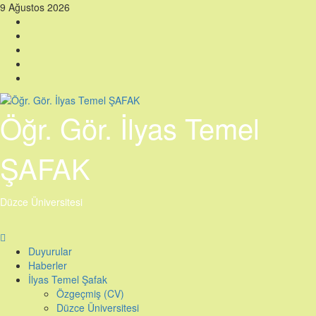
Skip
9 Ağustos 2026
to
Facebook
content
Twitter
Instagram
Linkedin
YouTube
Öğr. Gör. İlyas Temel
ŞAFAK
Düzce Üniversitesi
Primary
Menu
Duyurular
Haberler
İlyas Temel Şafak
Özgeçmiş (CV)
Düzce Üniversitesi