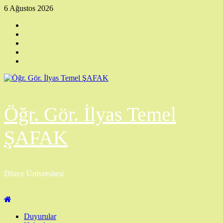
Skip
6 Ağustos 2026
to
Facebook
content
Twitter
Instagram
Linkedin
YouTube
Öğr. Gör. İlyas Temel
ŞAFAK
Düzce Üniversitesi
Primary
Menu
Duyurular