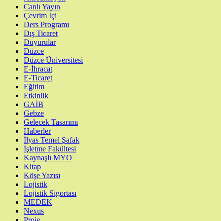
Canlı Yayın
Çevrim İçi
Ders Programı
Dış Ticaret
Duyurular
Düzce
Düzce Üniversitesi
E-İhracat
E-Ticaret
Eğitim
Etkinlik
GAİB
Gebze
Gelecek Tasarımı
Haberler
İlyas Temel Şafak
İşletme Fakültesi
Kaynaşlı MYO
Kitap
Köşe Yazısı
Lojistik
Lojistik Sigortası
MEDEK
Nexus
Proje