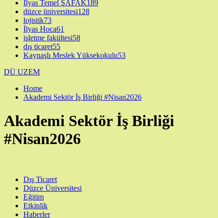
İlyas Temel ŞAFAK
189
düzce üniversitesi
128
lojistik
73
İlyas Hoca
61
işletme fakültesi
58
dış ticaret
55
Kaynaşlı Meslek Yüksekokulu
53
DÜ UZEM
Home
Akademi Sektör İş Birliği #Nisan2026
Akademi Sektör İş Birliği
#Nisan2026
Dış Ticaret
Düzce Üniversitesi
Eğitim
Etkinlik
Haberler