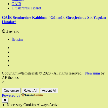
GAİB
Uluslararası Ticaret
GAİB Seminerine Katıldım: “Gümrük Süreçlerinde Sık Yapılan
Hatalar”
2 ay ago
İletişim
Facebook
Twitter
Instagram
Linkedin
YouTube
Copyright @temelsafak © 2020 - All rights reserved.
|
Newsium
by
AF themes.
Customize
Reject All
Accept All
Powered by
✖
►
Necessary Cookies
Always Active