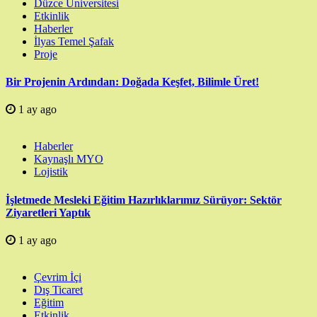
Düzce Üniversitesi
Etkinlik
Haberler
İlyas Temel Şafak
Proje
Bir Projenin Ardından: Doğada Keşfet, Bilimle Üret!
1 ay ago
Haberler
Kaynaşlı MYO
Lojistik
İşletmede Mesleki Eğitim Hazırlıklarımız Sürüyor: Sektör
Ziyaretleri Yaptık
1 ay ago
Çevrim İçi
Dış Ticaret
Eğitim
Etkinlik