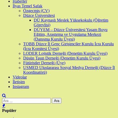
Haberler
İlyas Temel Şafak
Özgeçmiş (CV)
Düzce Üniversitesi
DÜ Kaynaşlı Meslek Yüksekokulu (Öğretim
Görevlisi)
DÜYEM – Düzce Üniversitesi Yaşam Boyu
Eğitim, Araştırma ve Uygulama Merkezi
(Danışma Kurulu Üyesi)
TOBB Düzce İl Genç Girişimciler Kurulu İcra Kurulu
(İcra Komitesi Üyesi)
LODER Lojistik Derneği (Denetim Kurulu Üyesi)
Düşün Taşın Derneği (Denetim Kurulu Üyesi)
Fütüristler Derneği (Üye)
USMED Uluslararası Sosyal Medya Derneği (Düzce İl
Koordinatörü)
Videolar
İletişim
Instagram
Arama:
Popüler