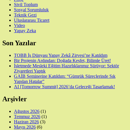
Sivil Toplum
Sosyal Sorumluluk
Teknik Gezi
Uluslararası Ticaret
Video
Yapay Zeka
Son Yazılar
TOBB İş Dünyası Yapay Zekâ Zirvesi’ne Katıldım
Bir Projenin Ardından: Doğada Keşfet, Bilimle Üret!
İşletmede Mesleki Eğitim Hazırlıklarımız Sürüyor: Sektör
Ziyaretleri Yaptık
GAİB Seminerine Katıldım: “Gümrük Süreçlerinde Sık
Yapılan Hatalar”
AI [Tomorrow Summit] 2026’da Geleceği Tasarlamak!
Arşivler
Ağustos 2026
(1)
Temmuz 2026
(1)
Haziran 2026
(3)
Mayıs 2026
(6)