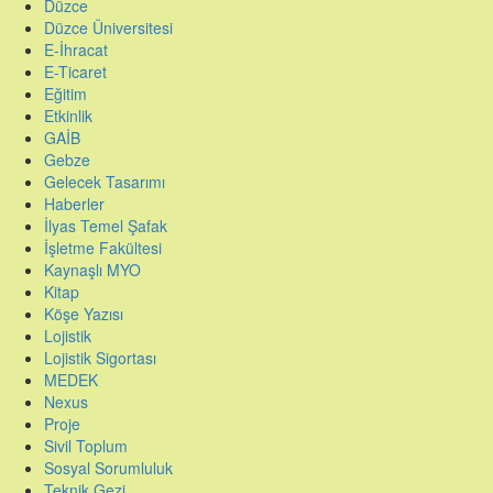
Düzce
Düzce Üniversitesi
E-İhracat
E-Ticaret
Eğitim
Etkinlik
GAİB
Gebze
Gelecek Tasarımı
Haberler
İlyas Temel Şafak
İşletme Fakültesi
Kaynaşlı MYO
Kitap
Köşe Yazısı
Lojistik
Lojistik Sigortası
MEDEK
Nexus
Proje
Sivil Toplum
Sosyal Sorumluluk
Teknik Gezi