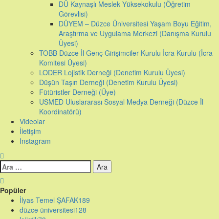
DÜ Kaynaşlı Meslek Yüksekokulu (Öğretim
Görevlisi)
DÜYEM – Düzce Üniversitesi Yaşam Boyu Eğitim,
Araştırma ve Uygulama Merkezi (Danışma Kurulu
Üyesi)
TOBB Düzce İl Genç Girişimciler Kurulu İcra Kurulu (İcra
Komitesi Üyesi)
LODER Lojistik Derneği (Denetim Kurulu Üyesi)
Düşün Taşın Derneği (Denetim Kurulu Üyesi)
Fütüristler Derneği (Üye)
USMED Uluslararası Sosyal Medya Derneği (Düzce İl
Koordinatörü)
Videolar
İletişim
Instagram
Arama:
Popüler
İlyas Temel ŞAFAK
189
düzce üniversitesi
128