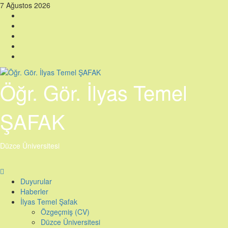
Skip
7 Ağustos 2026
to
Facebook
content
Twitter
Instagram
Linkedin
YouTube
Öğr. Gör. İlyas Temel
ŞAFAK
Düzce Üniversitesi
Primary
Menu
Duyurular
Haberler
İlyas Temel Şafak
Özgeçmiş (CV)
Düzce Üniversitesi